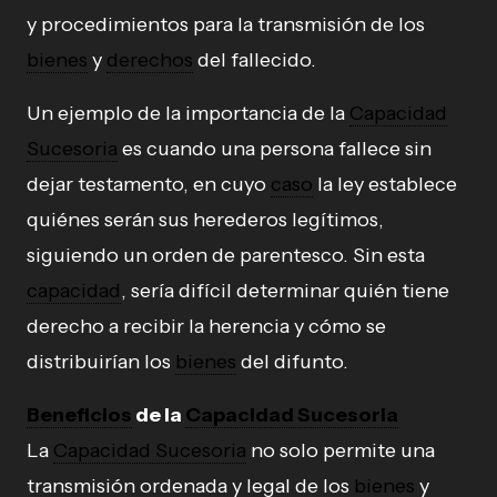
y procedimientos para la transmisión de los
bienes
y
derechos
del fallecido.
Un ejemplo de la importancia de la
Capacidad
Sucesoria
es cuando una persona fallece sin
dejar testamento, en cuyo
caso
la ley establece
quiénes serán sus herederos legítimos,
siguiendo un orden de parentesco. Sin esta
capacidad
, sería difícil determinar quién tiene
derecho a recibir la herencia y cómo se
distribuirían los
bienes
del difunto.
Beneficios
de la
Capacidad Sucesoria
La
Capacidad Sucesoria
no solo permite una
transmisión ordenada y legal de los
bienes
y