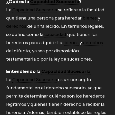
¿Qué es la
Capacidad Sucesoria
?
La
Capacidad Sucesoria
se refiere a la facultad
que tiene una persona para heredar
bienes
y
derechos
de un fallecido. En términos legales,
se define como la
capacidad
que tienen los
herederos para adquirir los
bienes
y
derechos
del difunto, ya sea por disposición
testamentaria o por la ley de sucesiones.
Entendiendo la
Capacidad Sucesoria
La
Capacidad Sucesoria
es un concepto
fundamental en el derecho sucesorio, ya que
permite determinar quiénes son los herederos
legítimos y quiénes tienen derecho a recibir la
herencia. Además, también establece las reglas