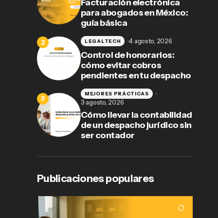
Facturación electrónica
para abogados en México:
guía básica
4 agosto, 2026
LEGALTECH
Control de honorarios:
cómo evitar cobros
pendientes en tu despacho
MEJORES PRÁCTICAS
3 agosto, 2026
Cómo llevar la contabilidad
de un despacho jurídico sin
ser contador
Publicaciones populares