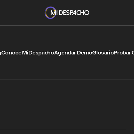
g
Conoce MiDespacho
Agendar Demo
Glosario
Probar 