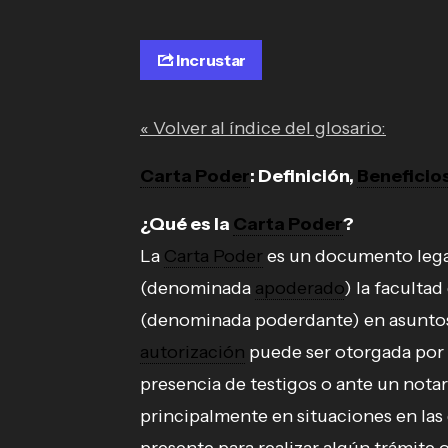
Incrustar
« Volver al índice del glosario:
Carta Poder
: Definición,
Beneficio
¿Qué es la
Carta Poder
?
La
Carta Poder
es un documento lega
(denominada
apoderado
) la faculta
(denominada poderdante) en asuntos 
autorización
puede ser otorgada por 
presencia de testigos o ante un notar
principalmente en situaciones en las