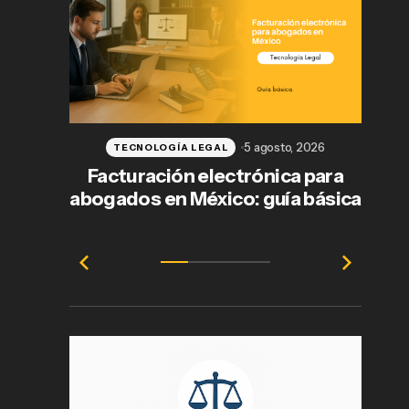
5 agosto, 2026
TECNOLOGÍA LEGAL
Facturación electrónica para
abogados en México: guía básica
e