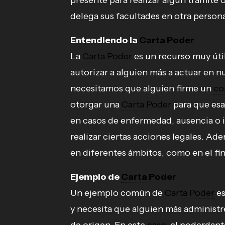
presente para realizar algún trámite 
delega sus facultades en otra person
Entendiendo la
Carta Poder
La
Carta Poder
es un recurso muy útil
autorizar a alguien más a actuar en n
necesitamos que alguien firme un
co
otorgar una
Carta Poder
para que esa
en casos de enfermedad, ausencia o 
realizar ciertas acciones legales. Ade
en diferentes ámbitos, como en el fin
Ejemplo de
Carta Poder
Un ejemplo común de
Carta Poder
es
y necesita que alguien más administr