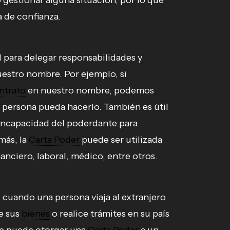
o gestionar alguna situación, por lo que
a de confianza.
 para delegar responsabilidades y
uestro nombre. Por ejemplo, si
ntrato
en nuestro nombre, podemos
 persona pueda hacerlo. También es útil
incapacidad del poderdante para
más, la
Carta Poder
puede ser utilizada
anciero, laboral, médico, entre otros.
 cuando una persona viaja al extranjero
e sus
bienes
o realice trámites en su país