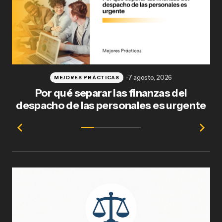
7 agosto, 2026
MEJORES PRÁCTICAS
Por qué separar las finanzas del
Fl
despacho de las personales es urgente