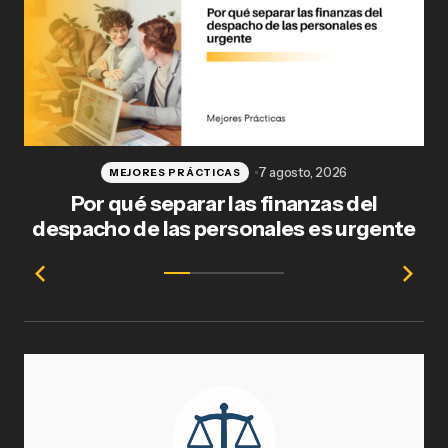
7 agosto, 2026
MEJORES PRÁCTICAS
Por qué separar las finanzas del
Fl
despacho de las personales es urgente