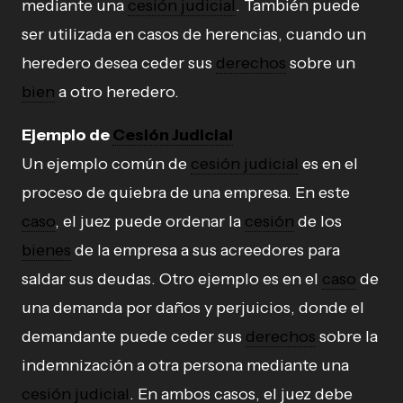
mediante una
cesión judicial
. También puede
ser utilizada en casos de herencias, cuando un
heredero desea ceder sus
derechos
sobre un
bien
a otro heredero.
Ejemplo de
Cesión Judicial
Un ejemplo común de
cesión judicial
es en el
proceso de quiebra de una empresa. En este
caso
, el juez puede ordenar la
cesión
de los
bienes
de la empresa a sus acreedores para
saldar sus deudas. Otro ejemplo es en el
caso
de
una demanda por daños y perjuicios, donde el
demandante puede ceder sus
derechos
sobre la
indemnización a otra persona mediante una
cesión judicial
. En ambos casos, el juez debe