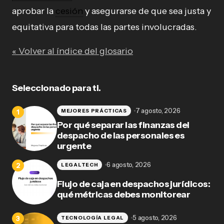
aprobar la
cesión
y asegurarse de que sea justa y
equitativa para todas las partes involucradas.
« Volver al índice del glosario
Seleccionado para ti.
7 agosto, 2026
MEJORES PRÁCTICAS
Por qué separar las finanzas del
despacho de las personales es
urgente
6 agosto, 2026
LEGALTECH
Flujo de caja en despachos jurídicos:
qué métricas debes monitorear
5 agosto, 2026
TECNOLOGÍA LEGAL