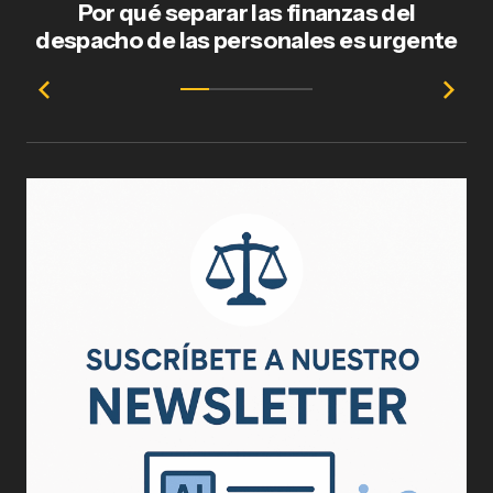
Por qué separar las finanzas del
Fl
despacho de las personales es urgente