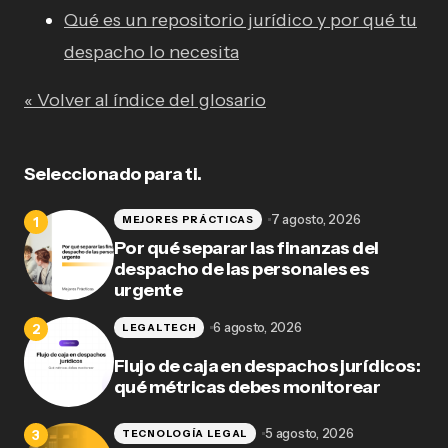
Qué es un repositorio jurídico y por qué tu
despacho lo necesita
« Volver al índice del glosario
Seleccionado para ti.
7 agosto, 2026
MEJORES PRÁCTICAS
Por qué separar las finanzas del
despacho de las personales es
urgente
6 agosto, 2026
LEGALTECH
Flujo de caja en despachos jurídicos:
qué métricas debes monitorear
5 agosto, 2026
TECNOLOGÍA LEGAL