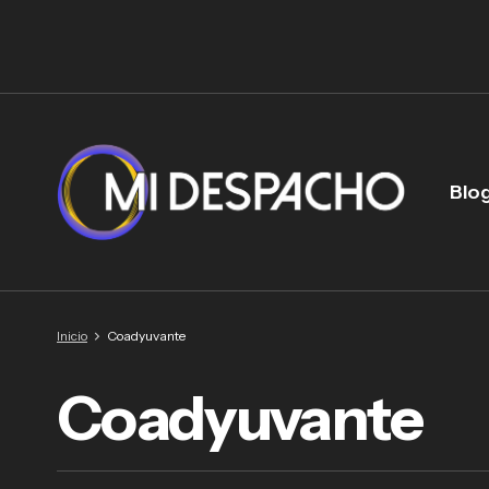
Blo
Inicio
Coadyuvante
Coadyuvante