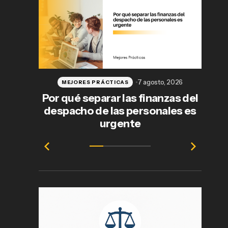
7 agosto, 2026
MEJORES PRÁCTICAS
Por qué separar las finanzas del
despacho de las personales es
j
urgente