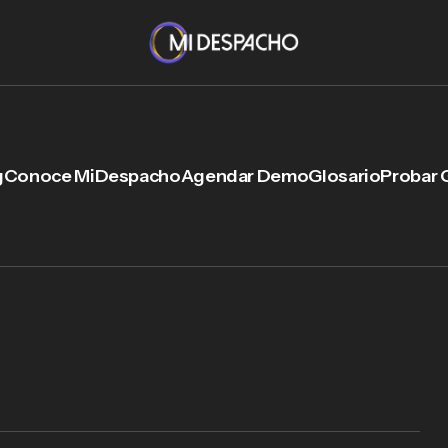
g
Conoce MiDespacho
Agendar Demo
Glosario
Probar 