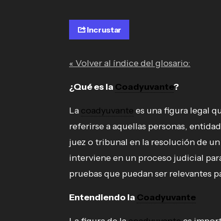
Incrustar
« Volver al índice del glosario:
¿Qué es la
Coadyuvante
?
La
coadyuvante
es una figura legal qu
referirse a aquellas personas, entida
juez o tribunal en la resolución de u
interviene en un proceso judicial pa
pruebas que puedan ser relevantes para
Entendiendo la
Coadyuvante