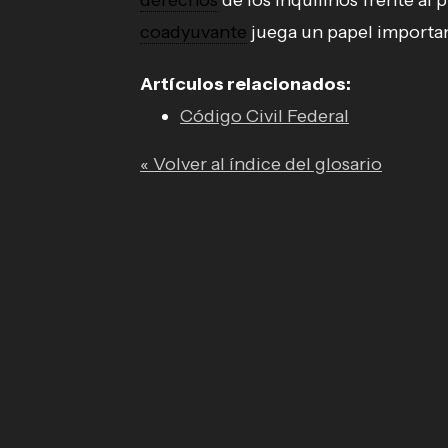
derechos
de los inquilinos frente al 
coadyuvante
juega un papel important
Artículos relacionados:
Código Civil Federal
« Volver al índice del glosario