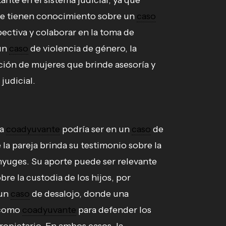
ante en el sistema judicial, ya que
ue tienen conocimiento sobre un
caso
ectiva y colaborar en la toma de
 un
caso
de violencia de género, la
ión de mujeres que brinde asesoría y
judicial.
la
coadyuvante
podría ser en un
caso
de
la pareja brinda su testimonio sobre la
nyuges. Su aporte puede ser relevante
re la custodia de los hijos, por
 un
caso
de desalojo, donde una
 como
coadyuvante
para defender los