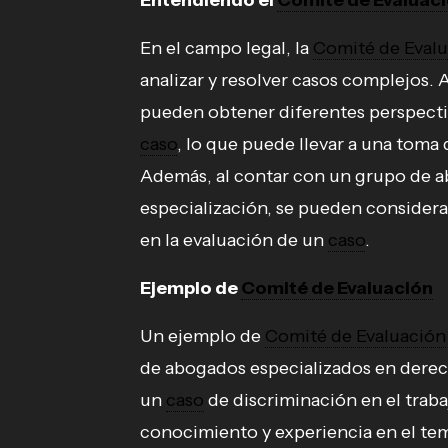
Entendiendo el
Comité de Evaluac
En el campo legal, la
Comité de Eval
analizar y resolver casos complejos. 
pueden obtener diferentes perspecti
caso
, lo que puede llevar a una toma 
Además, al contar con un grupo de a
especialización, se pueden considera
en la evaluación de un
caso
.
Ejemplo de
Comité de Evaluación
Un ejemplo de
Comité de Evaluación
de abogados especializados en derech
un
caso
de discriminación en el trab
conocimiento y experiencia en el tem