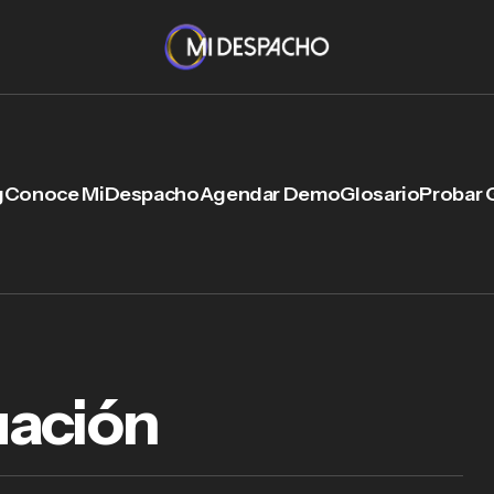
g
Conoce MiDespacho
Agendar Demo
Glosario
Probar 
uación