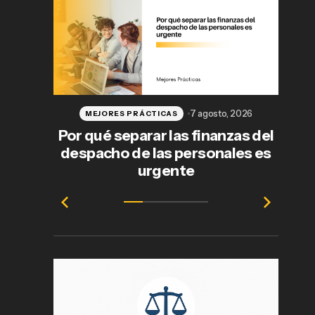
7 agosto, 2026
MEJORES PRÁCTICAS
Por qué separar las finanzas del
despacho de las personales es
j
urgente