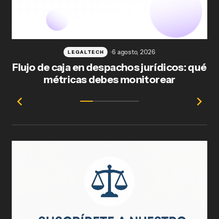
6 agosto, 2026
LEGALTECH
Flujo de caja en despachos jurídicos: qué
F
métricas debes monitorear