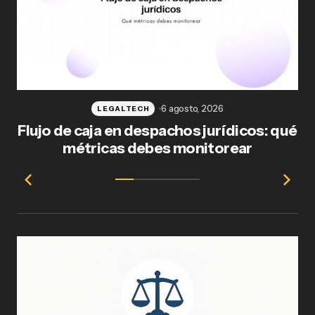
6 agosto, 2026
LEGALTECH
Flujo de caja en despachos jurídicos: qué
F
métricas debes monitorear