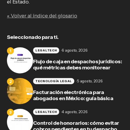
el Estado.
« Volver al índice del glosario
Seleccionado para ti.
6 agosto, 2026
LEGALTECH
Flujo de caja en despachos jurídicos:
qué métricas debes monitorear
5 agosto, 2026
TECNOLOGÍA LEGAL
Facturación electrónica para
abogados en México: guía básica
4 agosto, 2026
LEGALTECH
Control de honorarios: cómo evitar
cobros pendientes en tu despacho