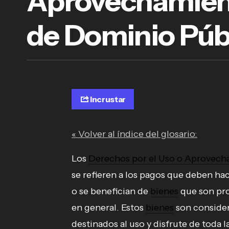
Aprovechamient
de Dominio Púb
Incrustar
« Volver al índice del glosario:
Los
Derechos por el Uso o Aprovech
se refieren a los pagos que deben hac
o se benefician de
bienes
que son pro
en general. Estos
bienes
son consider
destinados al uso y disfrute de toda 