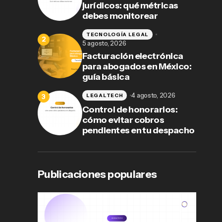
jurídicos: qué métricas
debes monitorear
TECNOLOGÍA LEGAL
5 agosto, 2026
Facturación electrónica
para abogados en México:
guía básica
4 agosto, 2026
LEGALTECH
Control de honorarios:
cómo evitar cobros
pendientes en tu despacho
Publicaciones populares