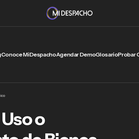
g
Conoce MiDespacho
Agendar Demo
Glosario
Probar 
ico
 Uso o