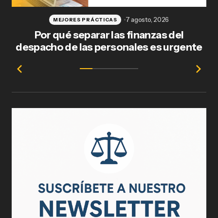
7 agosto, 2026
MEJORES PRÁCTICAS
Por qué separar las finanzas del
Fl
despacho de las personales es urgente