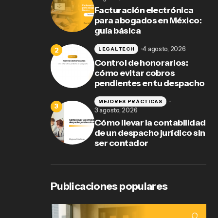
Facturación electrónica
para abogados en México:
guía básica
4 agosto, 2026
LEGALTECH
Control de honorarios:
cómo evitar cobros
pendientes en tu despacho
MEJORES PRÁCTICAS
3 agosto, 2026
Cómo llevar la contabilidad
de un despacho jurídico sin
ser contador
Publicaciones populares