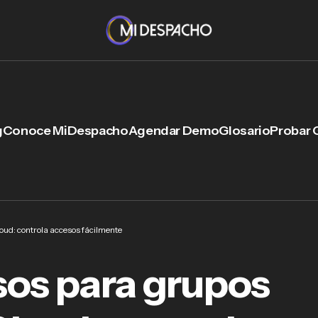
g
Conoce MiDespacho
Agendar Demo
Glosario
Probar 
ud: controla accesos fácilmente
sos para grupos