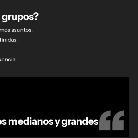
 grupos?
smos asuntos.
inidas.
uencia.
os medianos y grandes.