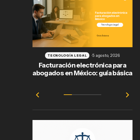
5 agosto, 2026
TECNOLOGÍA LEGAL
Facturación electrónica para
abogados en México: guía básica
e