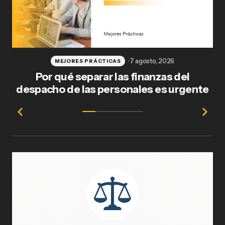
7 agosto, 2026
MEJORES PRÁCTICAS
Por qué separar las finanzas del
Fl
despacho de las personales es urgente