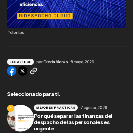
#clientes
por
Grecia Alonzo
8 mayo, 2026
LEGALTECH
Seleccionado para ti.
7 agosto, 2026
MEJORES PRÁCTICAS
Por qué separar las finanzas del
despacho de las personales es
urgente