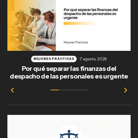
7 agosto, 2026
MEJORES PRÁCTICAS
Por qué separar las finanzas del
Fl
despacho de las personales es urgente