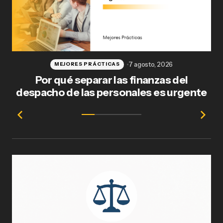
7 agosto, 2026
MEJORES PRÁCTICAS
Por qué separar las finanzas del
Fl
despacho de las personales es urgente