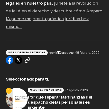
legales en nuestro país.
¡Únete a la revolución
de la IA en el derecho y descubre cómo Amparo
IA puede mejorar tu práctica jurídica hoy
mismo!.
por
MiDespacho
18 febrero, 2025
INTELIGENCIA ARTIFICAL
Seleccionado para ti.
7 agosto, 2026
MEJORES PRÁCTICAS
Por qué separar las finanzas del
despacho de las personales es
urgente