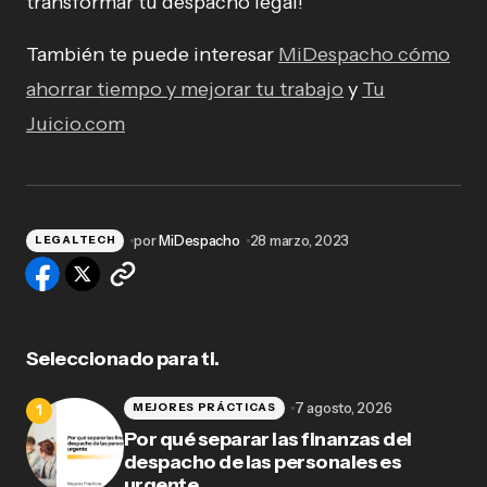
transformar tu despacho legal!
También te puede interesar
MiDespacho cómo
ahorrar tiempo y mejorar tu trabajo
y
Tu
Juicio.com
por
MiDespacho
28 marzo, 2023
LEGALTECH
Seleccionado para ti.
7 agosto, 2026
MEJORES PRÁCTICAS
Por qué separar las finanzas del
despacho de las personales es
urgente