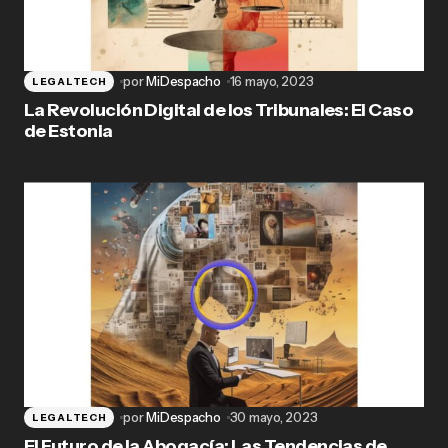
por
MiDespacho
16 mayo, 2023
LEGALTECH
La Revolución Digital de los Tribunales: El Caso
de Estonia
por
MiDespacho
30 mayo, 2023
LEGALTECH
El Futuro de la Abogacía: Las Tendencias de