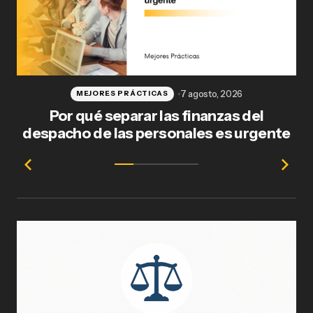
7 agosto, 2026
MEJORES PRÁCTICAS
Por qué separar las finanzas del
Fl
despacho de las personales es urgente