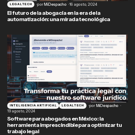
por
MiDespacho
16 agosto, 2024
LEGALTECH
El futuro de la abogacía en la era de la
automatización: una mirada tecnológica
por
MiDespacho
INTELIGENCIA ARTIFICAL
LEGALTECH
19 agosto, 2024
Software para abogados en México: la
herramienta imprescindible para optimizar tu
trabajo legal