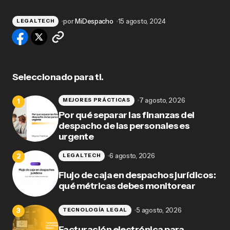
por
MiDespacho
15 agosto, 2024
LEGALTECH
Seleccionado para ti.
7 agosto, 2026
MEJORES PRÁCTICAS
Por qué separar las finanzas del
despacho de las personales es
urgente
6 agosto, 2026
LEGALTECH
Flujo de caja en despachos jurídicos:
qué métricas debes monitorear
5 agosto, 2026
TECNOLOGÍA LEGAL
Facturación electrónica para