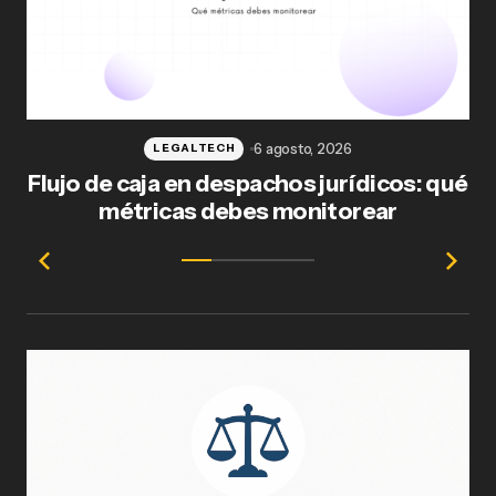
6 agosto, 2026
LEGALTECH
Flujo de caja en despachos jurídicos: qué
F
métricas debes monitorear