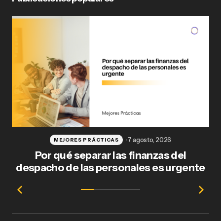
7 agosto, 2026
MEJORES PRÁCTICAS
Por qué separar las finanzas del
Fl
despacho de las personales es urgente