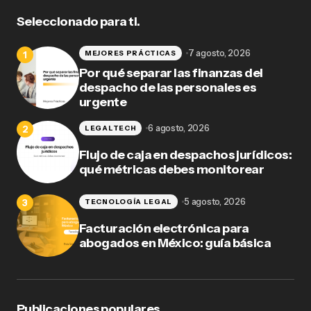
Seleccionado para ti.
7 agosto, 2026
MEJORES PRÁCTICAS
Por qué separar las finanzas del
despacho de las personales es
urgente
6 agosto, 2026
LEGALTECH
Flujo de caja en despachos jurídicos:
qué métricas debes monitorear
5 agosto, 2026
TECNOLOGÍA LEGAL
Facturación electrónica para
abogados en México: guía básica
Publicaciones populares