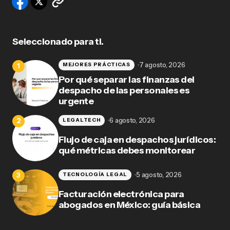
Seleccionado para ti.
7 agosto, 2026
MEJORES PRÁCTICAS
Por qué separar las finanzas del
despacho de las personales es
urgente
6 agosto, 2026
LEGALTECH
Flujo de caja en despachos jurídicos:
qué métricas debes monitorear
5 agosto, 2026
TECNOLOGÍA LEGAL
Facturación electrónica para
abogados en México: guía básica