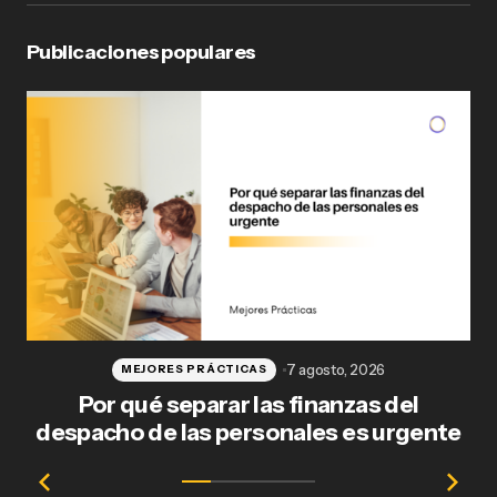
Publicaciones populares
7 agosto, 2026
MEJORES PRÁCTICAS
Por qué separar las finanzas del
Fl
despacho de las personales es urgente