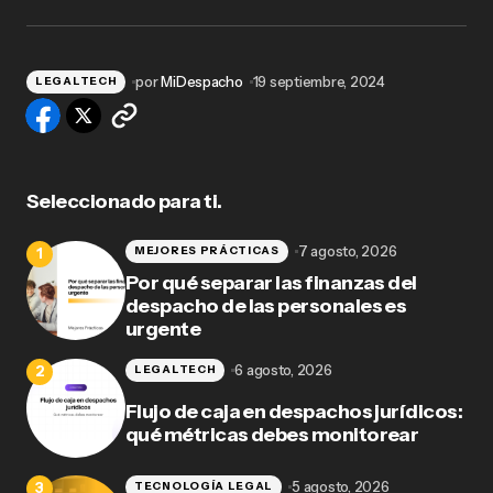
por
MiDespacho
19 septiembre, 2024
LEGALTECH
Seleccionado para ti.
7 agosto, 2026
MEJORES PRÁCTICAS
Por qué separar las finanzas del
despacho de las personales es
urgente
6 agosto, 2026
LEGALTECH
Flujo de caja en despachos jurídicos:
qué métricas debes monitorear
5 agosto, 2026
TECNOLOGÍA LEGAL