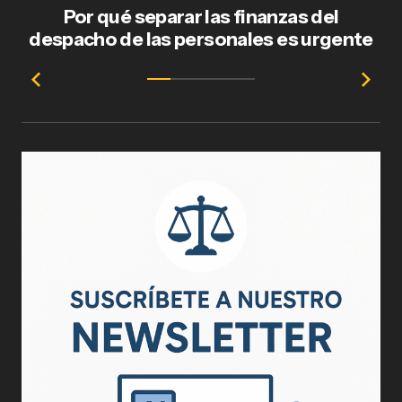
Por qué separar las finanzas del
Fl
despacho de las personales es urgente