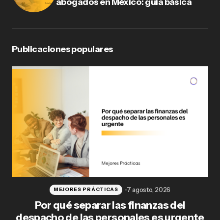
abogados en México: guía básica
Publicaciones populares
7 agosto, 2026
MEJORES PRÁCTICAS
Por qué separar las finanzas del
Fl
despacho de las personales es urgente