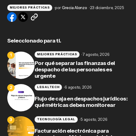
por
Grecia Alonzo
23 diciembre, 2025
MEJORES PRÁCTICAS
Seleccionado para ti.
7 agosto, 2026
MEJORES PRÁCTICAS
Por qué separar las finanzas del
despacho de las personales es
urgente
6 agosto, 2026
LEGALTECH
Flujo de caja en despachos jurídicos:
qué métricas debes monitorear
5 agosto, 2026
TECNOLOGÍA LEGAL
Facturación electrónica para