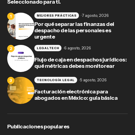
Seleccionado para ti.
7 agosto, 2026
MEJORES PRÁCTICAS
Por qué separar las finanzas del
despacho de las personales es
urgente
6 agosto, 2026
LEGALTECH
Flujo de caja en despachos jurídicos:
qué métricas debes monitorear
5 agosto, 2026
TECNOLOGÍA LEGAL
Facturación electrónica para
abogados en México: guía básica
Publicaciones populares