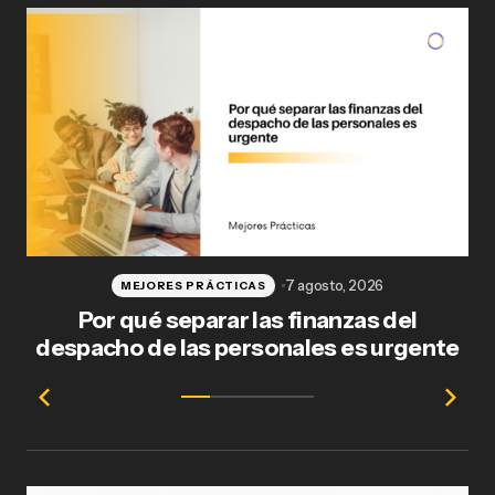
7 agosto, 2026
MEJORES PRÁCTICAS
Por qué separar las finanzas del
Fl
despacho de las personales es urgente