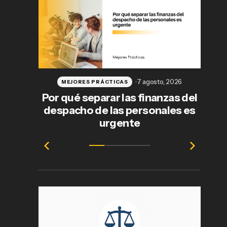
7 agosto, 2026
MEJORES PRÁCTICAS
Por qué separar las finanzas del
despacho de las personales es
j
urgente