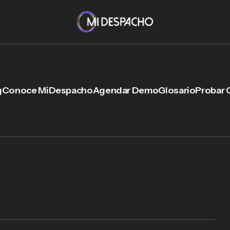
g
Conoce MiDespacho
Agendar Demo
Glosario
Probar 