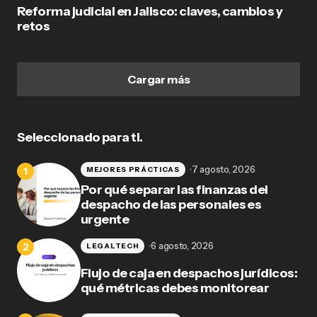
Reforma judicial en Jalisco: claves, cambios y
retos
Cargar más
Seleccionado para ti.
7 agosto, 2026
MEJORES PRÁCTICAS
Por qué separar las finanzas del
despacho de las personales es
urgente
6 agosto, 2026
LEGALTECH
Flujo de caja en despachos jurídicos:
qué métricas debes monitorear