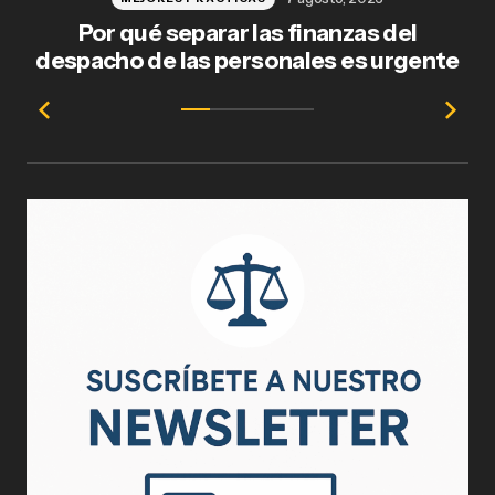
Por qué separar las finanzas del
Fl
despacho de las personales es urgente