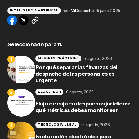
por
MiDespacho
5 junio, 2025
INTELIGENCIA ARTIFICAL
Seleccionado para ti.
7 agosto, 2026
MEJORES PRÁCTICAS
Por qué separar las finanzas del
despacho de las personales es
urgente
6 agosto, 2026
LEGALTECH
Flujo de caja en despachos jurídicos:
qué métricas debes monitorear
5 agosto, 2026
TECNOLOGÍA LEGAL
Facturación electrónica para