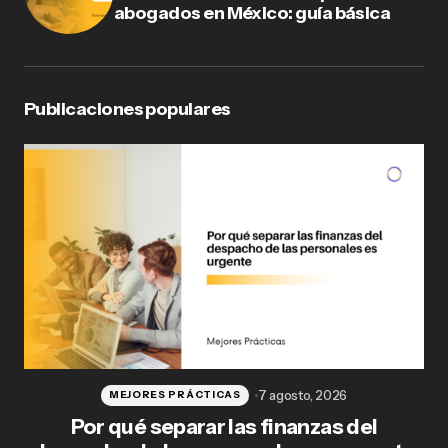
abogados en México: guía básica
Publicaciones populares
7 agosto, 2026
MEJORES PRÁCTICAS
Por qué separar las finanzas del
Fl