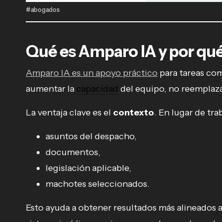
#abogados
Qué es Amparo IA y por qu
Amparo IA es un apoyo práctico
para tareas co
aumentar la
capacidad
del equipo, no reemplazar
La ventaja clave es el
contexto
. En lugar de tra
asuntos del despacho,
documentos,
legislación aplicable,
machotes seleccionados.
Esto ayuda a obtener resultados más alineados 