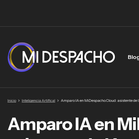
Blo
Inicio
Inteligencia Artifical
Amparo IA en MiDespacho.Cloud: asistente de IA
Amparo IA en Mi