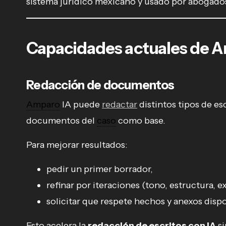
sistema jurídico mexicano y usado por abogado
Capacidades actuales de 
Redacción de documentos
Amparo
IA puede
redactar
distintos tipos de e
documentos del
caso
como base.
Para mejorar resultados:
pedir un primer borrador,
refinar por iteraciones (tono, estructura, e
solicitar que respete hechos y anexos disp
Esto acelera la
redacción de escritos con IA
si