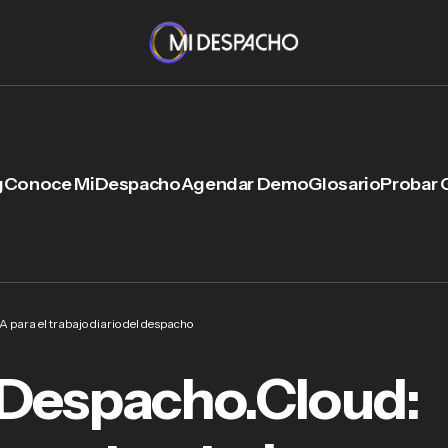
g
Conoce MiDespacho
Agendar Demo
Glosario
Probar 
 para el trabajo diario del despacho
Despacho.Cloud: