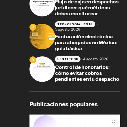
Flujo de caja en despachos
para
jurídicos: qué métricas
debes monitorear
TECNOLOGÍA LEGAL
5 agosto, 2026
Facturación electrónica
para abogados en México:
guía básica
4 agosto, 2026
LEGALTECH
Control de honorarios:
cómo evitar cobros
pendientes en tu despacho
Publicaciones populares