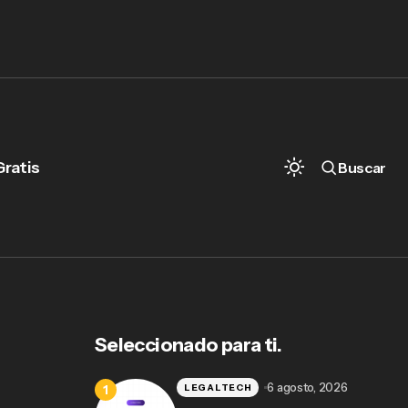
Gratis
Buscar
¿Por qué usar Amparo IA en lugar de una
IA genérica?: comparación práctica para
despachos
Seleccionado para ti.
6 agosto, 2026
LEGALTECH