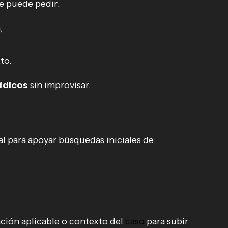
se puede pedir:
,
to.
ídicos
sin improvisar.
al para apoyar búsquedas iniciales de:
ción aplicable o contexto del
caso
para subir