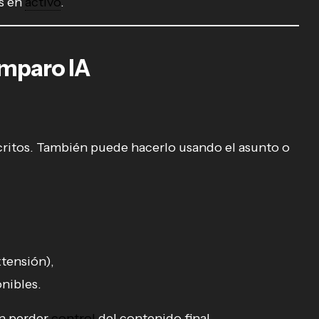
s en
activo
.
Amparo IA
scritos. También puede hacerlo usando el asunto o
xtensión),
onibles.
n perder
control
del contenido final.