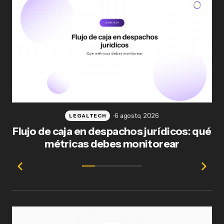
6 agosto, 2026
LEGALTECH
Flujo de caja en despachos jurídicos: qué
F
métricas debes monitorear