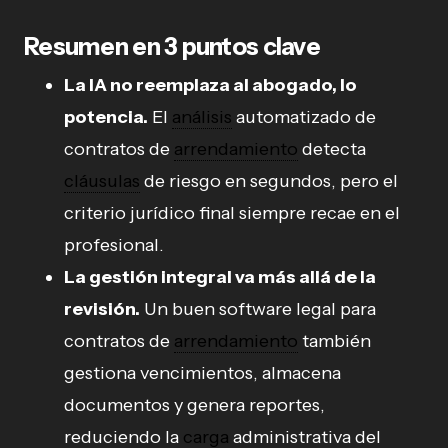
Resumen en 3 puntos clave
La IA no reemplaza al abogado, lo
potencia.
El
análisis
automatizado de
contratos de
arrendamiento
detecta
cláusulas
de riesgo en segundos, pero el
criterio jurídico final siempre recae en el
profesional.
La gestión integral va más allá de la
revisión.
Un buen software legal para
contratos de
arrendamiento
también
gestiona vencimientos, almacena
documentos y genera reportes,
reduciendo la
carga
administrativa del