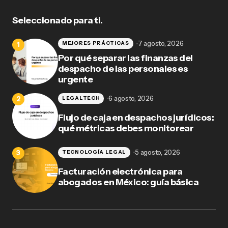
Seleccionado para ti.
7 agosto, 2026
MEJORES PRÁCTICAS
Por qué separar las finanzas del
despacho de las personales es
urgente
6 agosto, 2026
LEGALTECH
Flujo de caja en despachos jurídicos:
qué métricas debes monitorear
5 agosto, 2026
TECNOLOGÍA LEGAL
Facturación electrónica para
abogados en México: guía básica