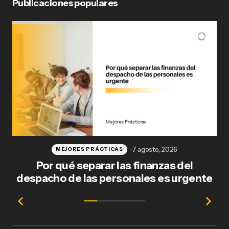
Publicaciones populares
7 agosto, 2026
MEJORES PRÁCTICAS
Por qué separar las finanzas del
Fl
despacho de las personales es urgente