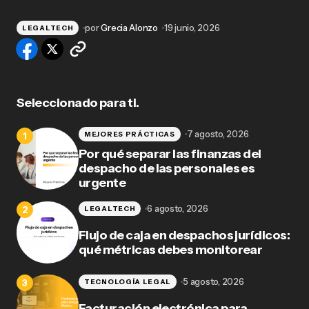
por
Grecia Alonzo
19 junio, 2026
LEGALTECH
Seleccionado para ti.
7 agosto, 2026
MEJORES PRÁCTICAS
Por qué separar las finanzas del
despacho de las personales es
urgente
6 agosto, 2026
LEGALTECH
Flujo de caja en despachos jurídicos:
qué métricas debes monitorear
5 agosto, 2026
TECNOLOGÍA LEGAL
Facturación electrónica para