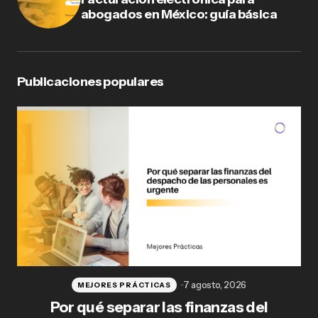
abogados en México: guía básica
Publicaciones populares
7 agosto, 2026
MEJORES PRÁCTICAS
Por qué separar las finanzas del
Fl