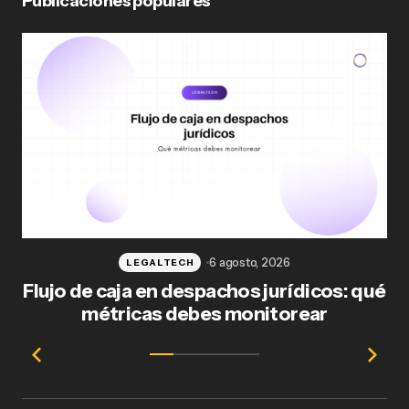
Publicaciones populares
6 agosto, 2026
LEGALTECH
Flujo de caja en despachos jurídicos: qué
F
métricas debes monitorear