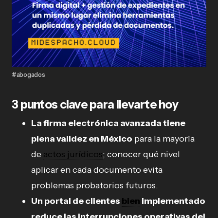
#abogados
3 puntos clave para llevarte hoy
La firma electrónica avanzada tiene
plena validez en México
para la mayoría
de
actos jurídicos
; conocer qué nivel
aplicar en cada documento evita
problemas probatorios futuros.
Un portal de clientes
bien
implementado
reduce las interrupciones operativas del