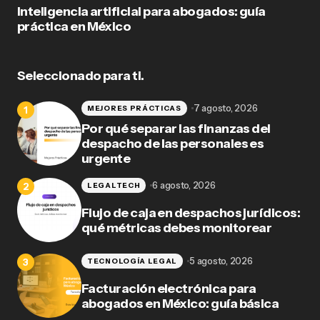
Inteligencia artificial para abogados: guía
práctica en México
Seleccionado para ti.
7 agosto, 2026
MEJORES PRÁCTICAS
Por qué separar las finanzas del
despacho de las personales es
urgente
6 agosto, 2026
LEGALTECH
Flujo de caja en despachos jurídicos:
qué métricas debes monitorear
5 agosto, 2026
TECNOLOGÍA LEGAL
Facturación electrónica para
abogados en México: guía básica