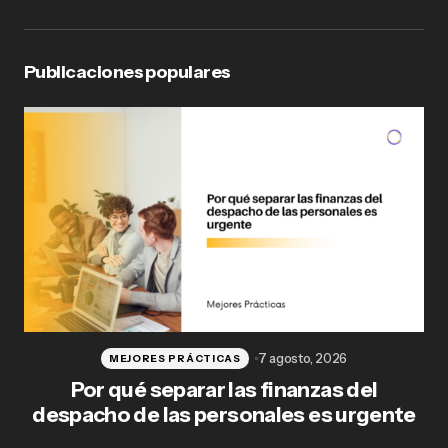
Publicaciones populares
7 agosto, 2026
MEJORES PRÁCTICAS
Por qué separar las finanzas del
Fl
despacho de las personales es urgente