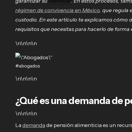
garantizar su
bienestar
. En estos procesos, tam
régimen de convivencia en México
, que regula 
custodio. En este artículo te explicamos cómo 
requisitos que necesitas para hacerlo de forma e
\n\n\n\n
#abogados
\n\n\n\n
¿Qué es una demanda de pe
\n\n\n\n
La
demanda
de pensión alimenticia es un recurs