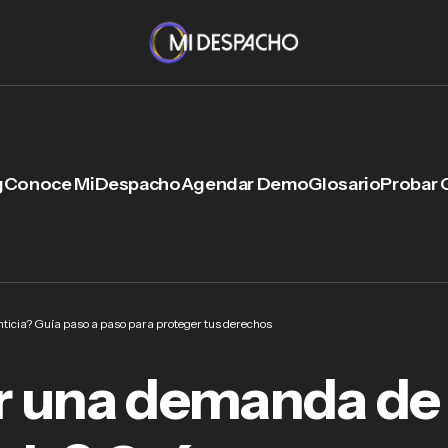
g
Conoce MiDespacho
Agendar Demo
Glosario
Probar 
icia? Guía paso a paso para proteger tus derechos
r una demanda de
mo presentar una demanda de pensión