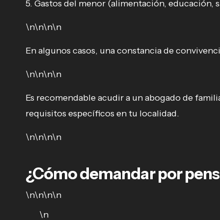
5. Gastos del menor (alimentación, educación, sa
\n\n\n\n
En algunos casos, una constancia de conviven
\n\n\n\n
Es recomendable acudir a un abogado de familia 
requisitos específicos en tu localidad.
\n\n\n\n
¿Cómo demandar por pensi
\n\n\n\n
\n