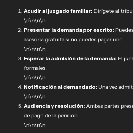
Acudir al juzgado familiar:
Dirígete al trib
\n\n\n\n
Presentar la demanda por escrito:
Puedes 
asesoría gratuita si no puedes pagar uno.
\n\n\n\n
Esperar la admisión de la demanda:
El jue
formales.
\n\n\n\n
Notificación al demandado:
Una vez admiti
\n\n\n\n
Audiencia y resolución:
Ambas partes prese
de pago de la pensión.
\n\n\n\n