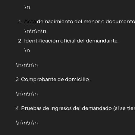
\n
Acta
de nacimiento del menor o documento qu
\n\n\n\n
Identificación oficial del demandante.
\n
\n\n\n\n
3. Comprobante de domicilio.
\n\n\n\n
4. Pruebas de ingresos del demandado (si se tie
\n\n\n\n