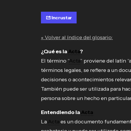
Incrustar
« Volver al índice del glosario:
¿Qué es la
Acta
?
El término “
Acta
” proviene del latín “
términos legales, se refiere a un doc
decisiones o acontecimientos releva
También puede ser utilizada para hac
persona sobre un hecho en particular
Entendiendo la
Acta
La
Acta
es un documento fundamental 