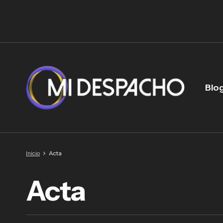
Blo
Inicio
Acta
Acta