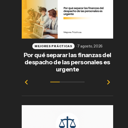
7 agosto, 2026
MEJORES PRÁCTICAS
Por qué separar las finanzas del
despacho de las personales es
j
urgente