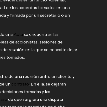
o evidencia en un juicio. Además,
cidad de los acuerdos tomados en una
ada y firmada por un secretario o un
 de una
Acta
se encuentran las
leas de accionistas, sesiones de
 de reunión en la que se necesite dejar
ones tomados.
istro de una reunión entre un cliente y
 de un
contrato
. En ella, se dejarán
s decisiones tomadas y las
caso
de que surgiera una disputa