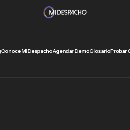
g
Conoce MiDespacho
Agendar Demo
Glosario
Probar 