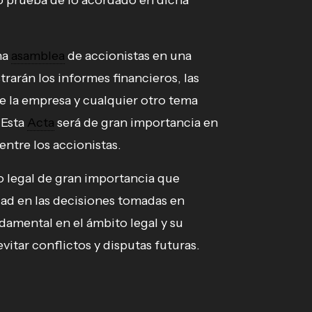
o prueba de lo acordado en dicha
na
asamblea
de accionistas en una
rarán los informes financieros, las
e la empresa y cualquier otro tema
 Esta
Acta
será de gran importancia en
entre los accionistas.
legal de gran importancia que
idad en las decisiones tomadas en
damental en el ámbito legal y su
vitar conflictos y disputas futuras.