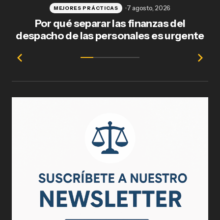
7 agosto, 2026
MEJORES PRÁCTICAS
Por qué separar las finanzas del
Fl
despacho de las personales es urgente