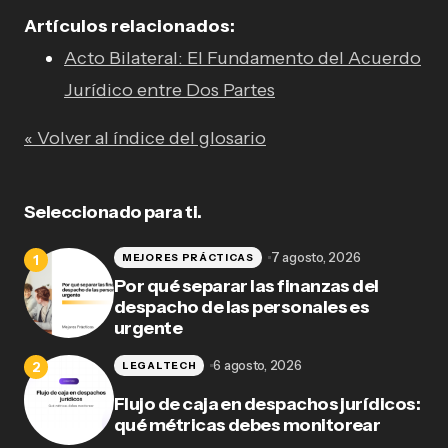
Artículos relacionados:
Acto Bilateral: El Fundamento del Acuerdo
Jurídico entre Dos Partes
« Volver al índice del glosario
Seleccionado para ti.
7 agosto, 2026
MEJORES PRÁCTICAS
Por qué separar las finanzas del
despacho de las personales es
urgente
6 agosto, 2026
LEGALTECH
Flujo de caja en despachos jurídicos:
qué métricas debes monitorear