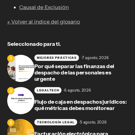
Causal de Exclusión
« Volver al índice del glosario
Seleccionado para ti.
7 agosto, 2026
MEJORES PRÁCTICAS
Por qué separar las finanzas del
despacho de las personales es
urgente
6 agosto, 2026
LEGALTECH
Flujo de caja en despachos jurídicos:
qué métricas debes monitorear
5 agosto, 2026
TECNOLOGÍA LEGAL
Facturación electrónica para