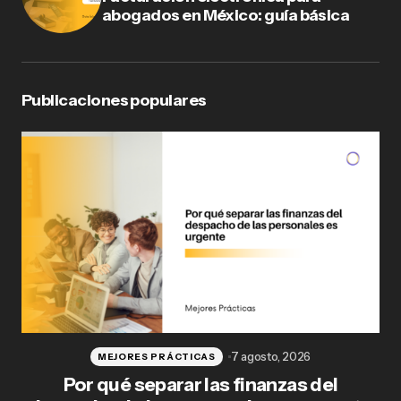
abogados en México: guía básica
Publicaciones populares
7 agosto, 2026
MEJORES PRÁCTICAS
Por qué separar las finanzas del
Fl