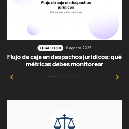
6 agosto, 2026
LEGALTECH
Flujo de caja en despachos jurídicos: qué
F
métricas debes monitorear