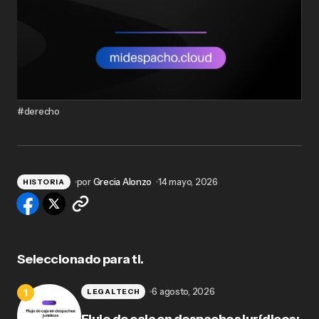
#derecho
por
Grecia Alonzo
14 mayo, 2026
HISTORIA
Seleccionado para ti.
6 agosto, 2026
LEGALTECH
Flujo de caja en despachos jurídicos: