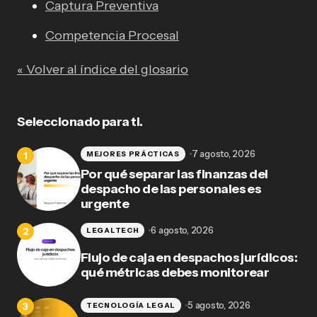
Captura Preventiva
Competencia Procesal
« Volver al índice del glosario
Seleccionado para ti.
7 agosto, 2026
MEJORES PRÁCTICAS
Por qué separar las finanzas del
despacho de las personales es
urgente
6 agosto, 2026
LEGALTECH
Flujo de caja en despachos jurídicos:
qué métricas debes monitorear
5 agosto, 2026
TECNOLOGÍA LEGAL