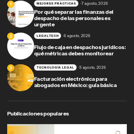
7 agosto, 2026
MEJORES PRÁCTICAS
Por qué separar las finanzas del
despacho de las personales es
urgente
6 agosto, 2026
LEGALTECH
Flujo de caja en despachos jurídicos:
qué métricas debes monitorear
5 agosto, 2026
TECNOLOGÍA LEGAL
Facturación electrónica para
abogados en México: guía básica
Publicaciones populares