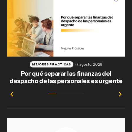
7 agosto, 2026
MEJORES PRÁCTICAS
Por qué separar las finanzas del
Fl
despacho de las personales es urgente