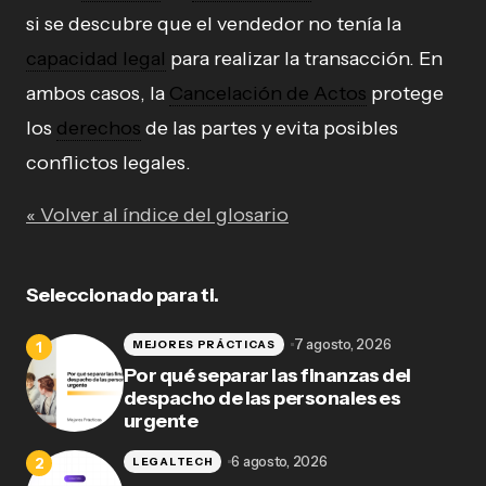
si se descubre que el vendedor no tenía la
capacidad legal
para realizar la transacción. En
ambos casos, la
Cancelación de Actos
protege
los
derechos
de las partes y evita posibles
conflictos legales.
« Volver al índice del glosario
Seleccionado para ti.
7 agosto, 2026
MEJORES PRÁCTICAS
Por qué separar las finanzas del
despacho de las personales es
urgente
6 agosto, 2026
LEGALTECH