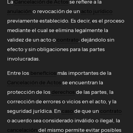
La
Cancelación de Actos
se refiere a la
anulación
o revocación de un
acto jurídico
previamente establecido. Es decir, es el proceso
mediante el cual se elimina legalmente la
validez de un acto o
contrato
, dejándolo sin
efecto y sin obligaciones para las partes
involucradas.
Entre los
beneficios
más importantes de la
Cancelación de Actos
se encuentran la
protección de los
derechos
de las partes, la
corrección de errores o vicios en el acto, y la
seguridad jurídica. En
caso
de que un
contrato
o acuerdo sea considerado inválido o ilegal, la
cancelación
del mismo permite evitar posibles