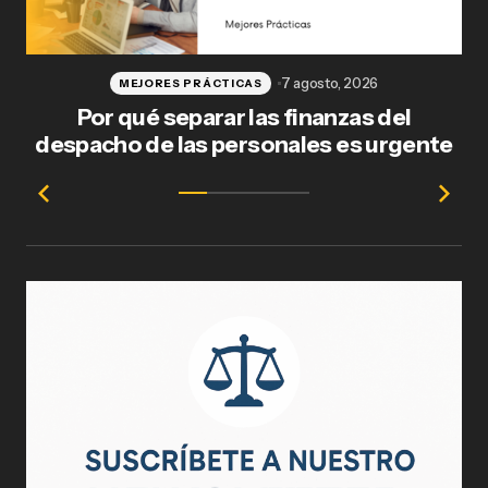
7 agosto, 2026
MEJORES PRÁCTICAS
Por qué separar las finanzas del
Fl
despacho de las personales es urgente