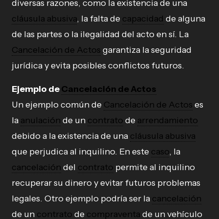
diversas razones, como la existencia de una
cláusula abusiva
, la falta de
capacidad
de alguna
de las partes o la ilegalidad del acto en sí. La
Cancelación de Actos
garantiza la seguridad
jurídica y evita posibles conflictos futuros.
Ejemplo de
Cancelación de Actos
Un ejemplo común de
Cancelación de Actos
es
la
anulación
de un
contrato
de
arrendamiento
debido a la existencia de una
cláusula abusiva
que perjudica al inquilino. En este
caso
, la
cancelación
del
contrato
permite al inquilino
recuperar su dinero y evitar futuros problemas
legales. Otro ejemplo podría ser la
cancelación
de un
contrato
de
compraventa
de un vehículo