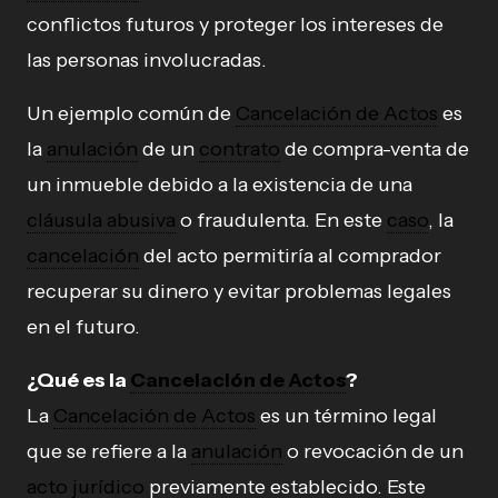
conflictos futuros y proteger los intereses de
las personas involucradas.
Un ejemplo común de
Cancelación de Actos
es
la
anulación
de un
contrato
de compra-venta de
un inmueble debido a la existencia de una
cláusula abusiva
o fraudulenta. En este
caso
, la
cancelación
del acto permitiría al comprador
recuperar su dinero y evitar problemas legales
en el futuro.
¿Qué es la
Cancelación de Actos
?
La
Cancelación de Actos
es un término legal
que se refiere a la
anulación
o revocación de un
acto jurídico
previamente establecido. Este