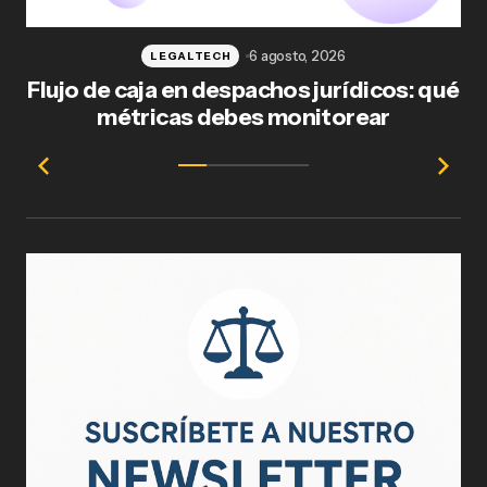
6 agosto, 2026
LEGALTECH
Flujo de caja en despachos jurídicos: qué
F
métricas debes monitorear