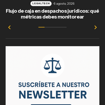
6 agosto, 2026
LEGALTECH
Flujo de caja en despachos jurídicos: qué
F
métricas debes monitorear