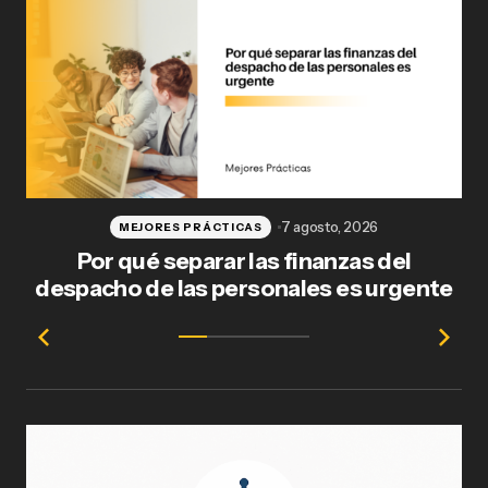
7 agosto, 2026
MEJORES PRÁCTICAS
Por qué separar las finanzas del
Fl
despacho de las personales es urgente