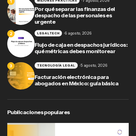
7 agosto, 2026
MEJORES PRÁCTICAS
Por qué separar las finanzas del
despacho de las personales es
urgente
6 agosto, 2026
LEGALTECH
Flujo de caja en despachos jurídicos:
qué métricas debes monitorear
5 agosto, 2026
TECNOLOGÍA LEGAL
Facturación electrónica para
abogados en México: guía básica
Publicaciones populares