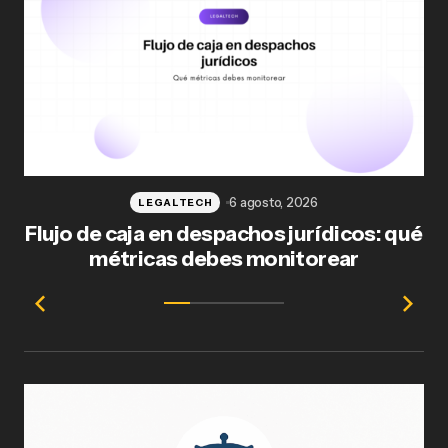
6 agosto, 2026
LEGALTECH
Flujo de caja en despachos jurídicos: qué
F
métricas debes monitorear