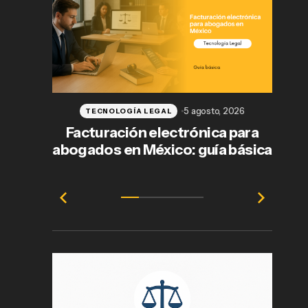
5 agosto, 2026
TECNOLOGÍA LEGAL
Facturación electrónica para
abogados en México: guía básica
e