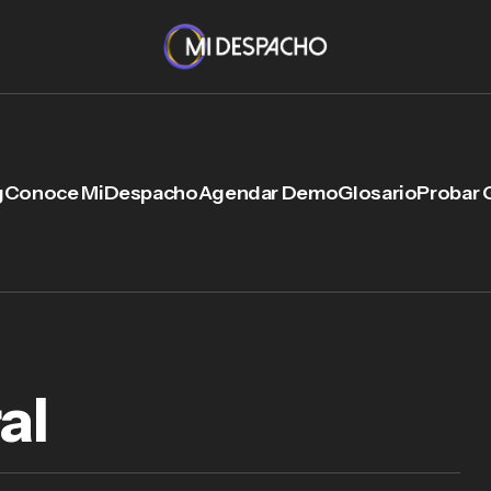
g
Conoce MiDespacho
Agendar Demo
Glosario
Probar 
al