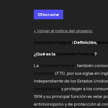
Incrustar
« Volver al índice del glosario:
Comisión Federal
: Definición,
Bene
¿Qué es la
Comisión Federal
?
La
Comisión Federal
, también cono
Comercio
(FTC, por sus siglas en ing
independiente de los Estados Unidos
competencia
y proteger a los consu
1914 y su principal función es velar p
antimonopolio y de protección al con