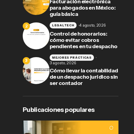
Facturación electrónica
para abogados en México:
guía básica
4 agosto, 2026
LEGALTECH
Control de honorarios:
cómo evitar cobros
pendientes en tu despacho
MEJORES PRÁCTICAS
3 agosto, 2026
Cómo llevar la contabilidad
de un despacho jurídico sin
ser contador
Publicaciones populares