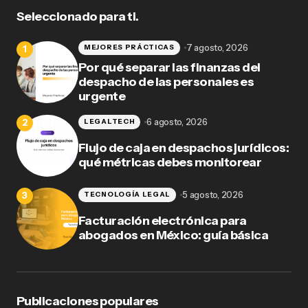
Seleccionado para ti.
7 agosto, 2026
MEJORES PRÁCTICAS
Por qué separar las finanzas del
despacho de las personales es
urgente
6 agosto, 2026
LEGALTECH
Flujo de caja en despachos jurídicos:
qué métricas debes monitorear
5 agosto, 2026
TECNOLOGÍA LEGAL
Facturación electrónica para
abogados en México: guía básica
Publicaciones populares