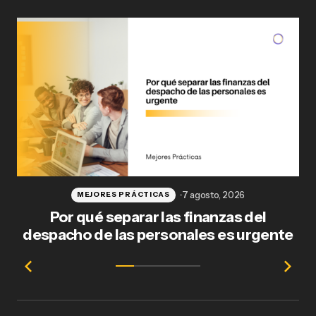
7 agosto, 2026
MEJORES PRÁCTICAS
Por qué separar las finanzas del
Fl
despacho de las personales es urgente