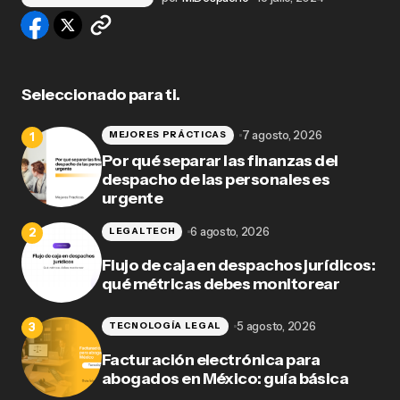
Seleccionado para ti.
7 agosto, 2026
MEJORES PRÁCTICAS
Por qué separar las finanzas del
despacho de las personales es
urgente
6 agosto, 2026
LEGALTECH
Flujo de caja en despachos jurídicos:
qué métricas debes monitorear
5 agosto, 2026
TECNOLOGÍA LEGAL
Facturación electrónica para
abogados en México: guía básica