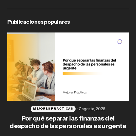
Publicaciones populares
7 agosto, 2026
MEJORES PRÁCTICAS
Por qué separar las finanzas del
Fl
despacho de las personales es urgente