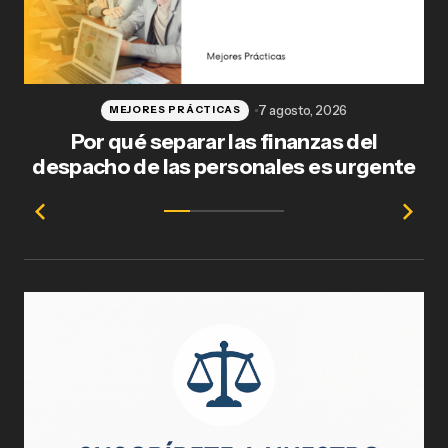
7 agosto, 2026
MEJORES PRÁCTICAS
Por qué separar las finanzas del
Fl
despacho de las personales es urgente