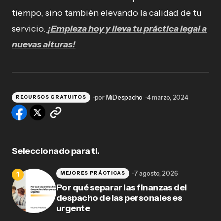
tiempo, sino también elevando la calidad de tu
servicio.
¡Empieza hoy y lleva tu práctica legal a
nuevas alturas!
por
MiDespacho
4 marzo, 2024
RECURSOS GRATUITOS
Seleccionado para ti.
7 agosto, 2026
MEJORES PRÁCTICAS
Por qué separar las finanzas del
despacho de las personales es
urgente